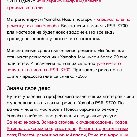
S700. Однако
наш сервис-центр выделяется
преимуществами
.
Мы ремонтируем Yamaha. Наши мастера -
специалисты по
ремонту техники Yamaha
. Восстановить модель PSR-S700
для мастеров не будет новой задачей. На все виды
проведенных работ у нас имеется гарантия.
Минимальные сроки выполнения ремонта. Мы большая
сеть мастерских техники Yamaha. Мы имеем более 20 тыс.
запчастей. И возможно на наших складах
уже имеется
запчасть на модель PSR-S700
. При заказе ремонта на
сайте - предоставляется скидка -25%.
Знаем свое дело
Будьте уверены в профессионализме наших мастеров - они
с уверенностью выполнят ремонт Yamaha PSR-S700. По
данным наших мастеров в Новосибирске по ремонту
Yamaha, наиболее востребованы следующие услуги:
Замена экрана
,
Замена стоковых аудиовходов-выходов
,
Замена стоковых конденсаторов
,
Ремонт второстепенных
плат
,
Простой ремонт основной платы
,
Ремонт внутренних