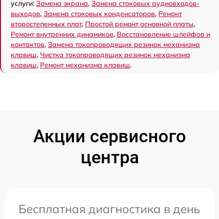
услуги:
Замена экрана
,
Замена стоковых аудиовходов-
выходов
,
Замена стоковых конденсаторов
,
Ремонт
второстепенных плат
,
Простой ремонт основной платы
,
Ремонт внутренних динамиков
,
Восстановление шлейфов и
контактов
,
Замена токопроводящих резинок механизма
клавиш
,
Чистка токопроводящих резинок механизма
клавиш
,
Ремонт механизма клавиш
.
Акции сервисного
центра
Бесплатная диагностика в день