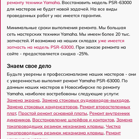
ремонту техники Yamaha
. Восстановить модель PSR-63000
для мастеров не будет новой задачей. На все виды
проведенных работ у нас имеется гарантия.
Минимальные сроки выполнения ремонта. Мы большая
сеть мастерских техники Yamaha. Мы имеем более 20 тыс.
запчастей. И возможно на наших складах
уже имеется
запчасть на модель PSR-63000
. При заказе ремонта на
сайте - предоставляется скидка -25%.
Знаем свое дело
Будьте уверены в профессионализме наших мастеров - они
с уверенностью выполнят ремонт Yamaha PSR-63000. По
данным наших мастеров в Новосибирске по ремонту
Yamaha, наиболее востребованы следующие услуги:
Замена экрана
,
Замена стоковых аудиовходов-выходов
,
Замена стоковых конденсаторов
,
Ремонт второстепенных
плат
,
Простой ремонт основной платы
,
Ремонт внутренних
динамиков
,
Восстановление шлейфов и контактов
,
Замена
токопроводящих резинок механизма клавиш
,
Чистка
токопроводящих резинок механизма клавиш
,
Ремонт